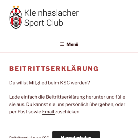
Zum
Inhalt
springen
KLEINHASLACHER-SC
Willkommen!
Menü
BEITRITTSERKLÄRUNG
Du willst Mitglied beim KSC werden?
Lade einfach die Beitrittserklärung herunter und fülle
sie aus. Du kannst sie uns persönlich übergeben, oder
per Post sowie
Email
zuschicken.
Herunterladen
Beitrittserklärung KSC