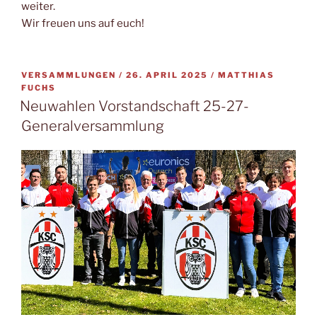
weiter.
Wir freuen uns auf euch!
VERÖFFENTLICHT
VERSAMMLUNGEN /
26. APRIL 2025
/
MATTHIAS
AM
FUCHS
Neuwahlen Vorstandschaft 25-27-
Generalversammlung