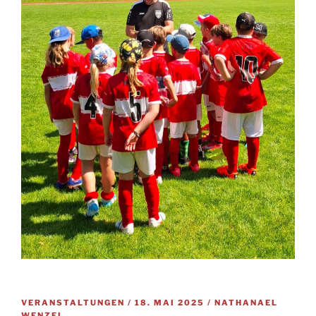
VERÖFFENTLICHT
VERANSTALTUNGEN /
18. MAI 2025
/
NATHANAEL
AM
WENZEL