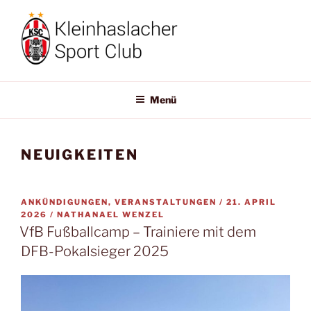
Zum
Inhalt
springen
KLEINHASLACHER-SC
Willkommen!
Menü
NEUIGKEITEN
VERÖFFENTLICH
ANKÜNDIGUNGEN, VERANSTALTUNGEN /
21. APRIL
AM
2026
/
NATHANAEL WENZEL
VfB Fußballcamp – Trainiere mit dem
DFB-Pokalsieger 2025