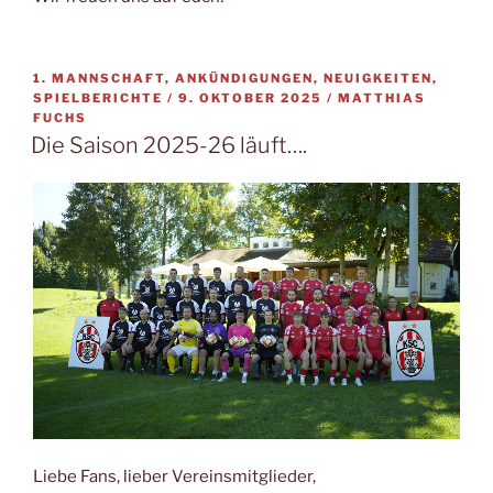
1. MANNSCHAFT, ANKÜNDIGUNGEN, NEUIGKEITEN,
VERÖFFENTLICHT
SPIELBERICHTE /
9. OKTOBER 2025
/
MATTHIAS
AM
FUCHS
Die Saison 2025-26 läuft….
Liebe Fans, lieber Vereinsmitglieder,