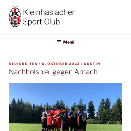
Zum
Inhalt
springen
KLEINHASLACHER-SC
Willkommen!
Menü
VERÖFFENTLICHT
NEUIGKEITEN /
6. OKTOBER 2023
/
DUSTIN
AM
Nachholspiel gegen Arnach