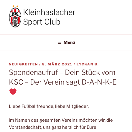
Zum
Inhalt
springen
KLEINHASLACHER-SC
Willkommen!
Menü
VERÖFFENTLICHT
NEUIGKEITEN /
8. MÄRZ 2021
/
LYCKAN B.
AM
Spendenaufruf – Dein Stück vom
KSC – Der Verein sagt D-A-N-K-E
Liebe Fußballfreunde, liebe Mitglieder,
im Namen des gesamten Vereins möchten wir, die
Vorstandschaft, uns ganz herzlich für Eure