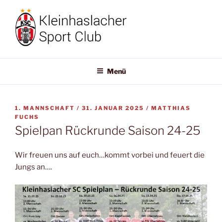
Zum
Inhalt
springen
KLEINHASLACHER-SC
Willkommen!
Menü
VERÖFFENTLICHT
1. MANNSCHAFT /
31. JANUAR 2025
/
MATTHIAS
AM
FUCHS
Spielpan Rückrunde Saison 24-25
Wir freuen uns auf euch…kommt vorbei und feuert die
Jungs an….